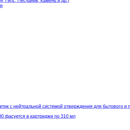
, Гипс, Песчаник, Камень и др.)
ля
тик с нейтральной системой отверждения для бытового и
0 фасуется в картриджи по 310 мл