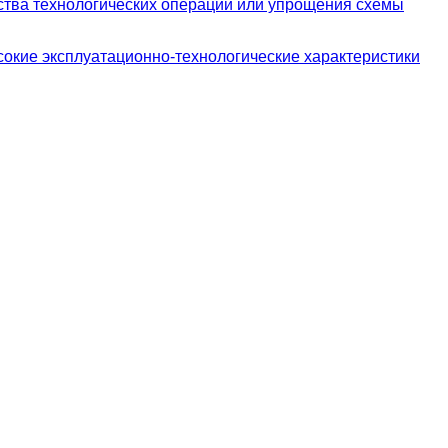
ства технологических операций или упрощения схемы
окие эксплуатационно-технологические характеристики