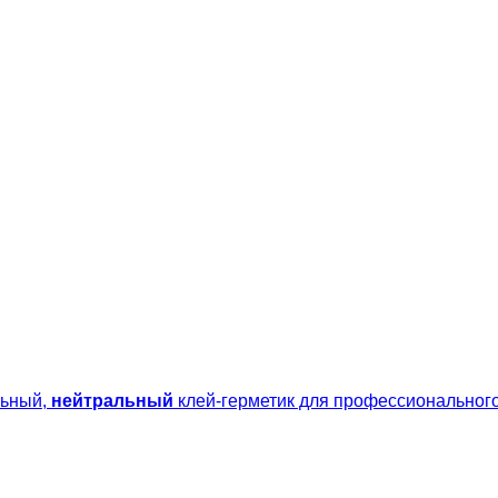
льный,
нейтральный
клей-герметик для профессионального