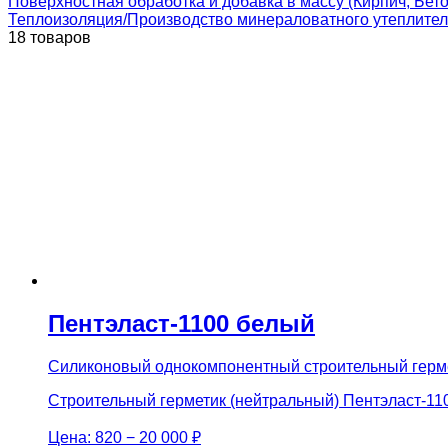
Поверхностная обработка и добавка в массу (Кирпич, Бетон
Теплоизоляция/Производство минераловатного утеплите
18 товаров
Пентэласт-1100 белый
Силиконовый однокомпонентный строительный герме
Строительный герметик (нейтральный) Пентэласт-110
Цена:
820 − 20 000 ₽