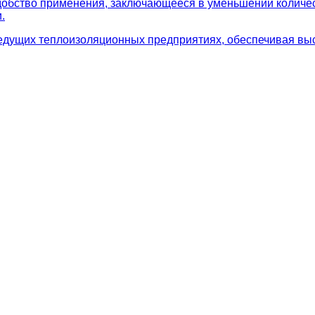
удобство применения, заключающееся в уменьшении количе
.
едущих теплоизоляционных предприятиях, обеспечивая выс