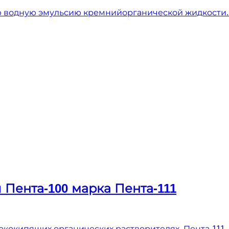
 водную эмульсию кремнийорганической жидкости. ТУ 
 Пента-100 марка Пента-111
кокипящих органических растворителях. Пента-111 