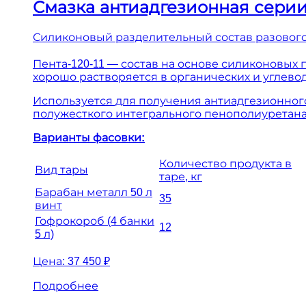
Смазка антиадгезионная серии 
Силиконовый разделительный состав разового
Пента-120-11 — состав на основе силиконовых
хорошо растворяется в органических и углево
Используется для получения антиадгезионног
полужесткого интегрального пенополиуретана
Варианты фасовки:
Количество продукта в
Вид тары
таре, кг
Барабан металл 50 л
35
винт
Гофрокороб (4 банки
12
5 л)
Цена:
37 450 ₽
Подробнее