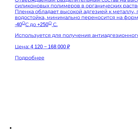
силиконовых полимеров в органических раств
Пленка обладает высокой адгезией к металлу, 
водостойка, минимально переносится на форм
О
О
-40
С до +250
С.
Используется для получения антиадгезионног
Цена:
4 120 − 168 000 ₽
Подробнее