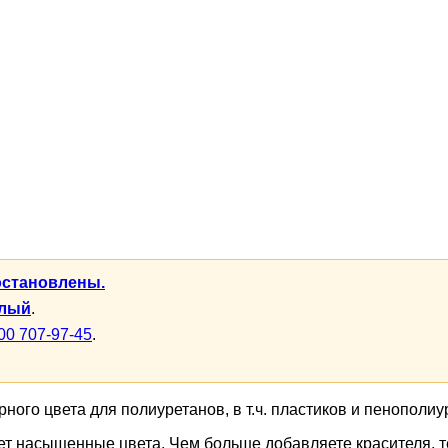
остановлены.
елый
.
00 707-97-45
.
ного цвета для полиуретанов, в т.ч. пластиков и пенополи
т насыщенные цвета. Чем больше добавляете красителя, те