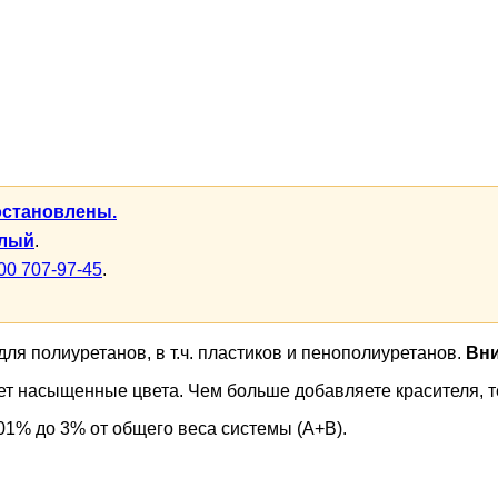
остановлены.
елый
.
00 707-97-45
.
я полиуретанов, в т.ч. пластиков и пенополиуретанов.
Вни
т насыщенные цвета. Чем больше добавляете красителя, те
01% до 3% от общего веса системы (А+В).