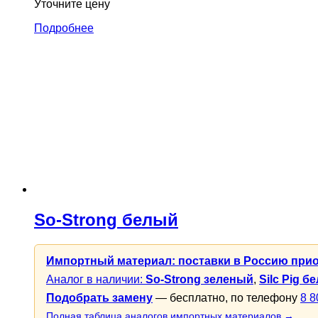
Уточните цену
Подробнее
So-Strong белый
Импортный материал: поставки в Россию при
Аналог в наличии:
So-Strong зеленый
,
Silc Pig б
Подобрать замену
— бесплатно, по телефону
8 8
Полная таблица аналогов импортных материалов →