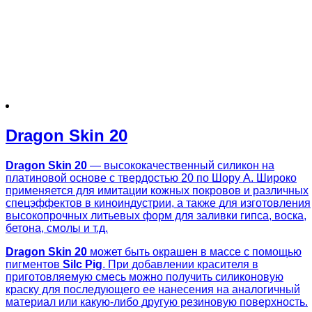
Dragon Skin 20
Dragon Skin 20
— высококачественный силикон на
платиновой основе с твердостью 20 по Шору А. Широко
применяется для имитации кожных покровов и различных
спецэффектов в киноиндустрии, а также для изготовления
высокопрочных литьевых форм для заливки гипса, воска,
бетона, смолы и т.д.
Dragon Skin 20
может быть окрашен в массе с помощью
пигментов
Silc Pig
. При добавлении красителя в
приготовляемую смесь можно получить силиконовую
краску для последующего ее нанесения на аналогичный
материал или какую-либо другую резиновую поверхность.