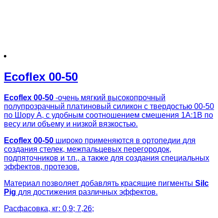
Ecoflex 00-50
Ecoflex 00-50
-очень мягкий высокопрочный
полупрозрачный платиновый силикон с твердостью 00-50
по Шору А, с удобным соотношением смешения 1А:1В по
весу или объему и низкой вязкостью.
Ecoflex 00-50
широко применяются в ортопедии для
создания стелек, межпальцевых перегородок,
подпяточников и т.п., а также для создания специальных
эффектов, протезов.
Материал позволяет добавлять красящие пигменты
Silc
Pig
для достижения различных эффектов.
Расфасовка, кг: 0,9; 7,26;