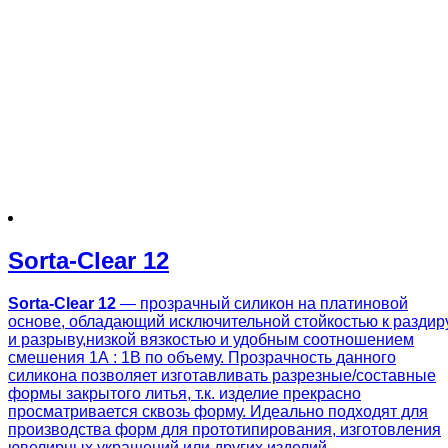
Sorta-Clear 12
Sorta-Clear 12
— прозрачный силикон на платиновой
основе, обладающий исключительной стойкостью к раздир
и разрыву,низкой вязкостью и удобным соотношением
смешения 1А : 1В по объему. Прозрачность данного
силикона позволяет изготавливать разрезные/составные
формы закрытого литья, т.к. изделие прекрасно
просматривается сквозь форму. Идеально подходят для
производства форм для прототипирования, изготовления
ювелирных украшений или других изделий.