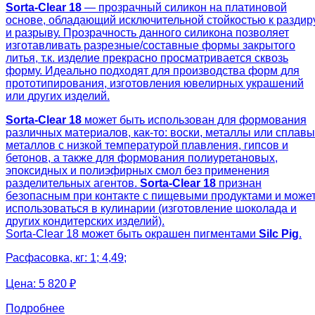
Sorta-Clear 18
— прозрачный силикон на платиновой
основе, обладающий исключительной стойкостью к раздир
и разрыву. Прозрачность данного силикона позволяет
изготавливать разрезные/составные формы закрытого
литья, т.к. изделие прекрасно просматривается сквозь
форму. Идеально подходят для производства форм для
прототипирования, изготовления ювелирных украшений
или других изделий.
Sorta-Clear 18
может быть использован для формования
различных материалов, как-то: воски, металлы или сплавы
металлов с низкой температурой плавления, гипсов и
бетонов, а также для формования полиуретановых,
эпоксидных и полиэфирных смол без применения
разделительных агентов.
Sorta-Clear 18
признан
безопасным при контакте с пищевыми продуктами и може
использоваться в кулинарии (изготовление шоколада и
других кондитерских изделий).
Sorta-Clear 18 может быть окрашен пигментами
Silc Pig
.
Расфасовка, кг: 1; 4,49;
Цена:
5 820 ₽
Подробнее