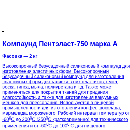
Компаунд Пентэласт-750 марка А
Фасовка — 2 кг
Высокопрочный безусадочный силиконовый компаунд для
изготовления эластичных форм. Высокопрочный
безусадочный силиконовый компаунд для изготовления
эластичных форм для заливки в них пластиков, смол,
воска, гипса, мыла, полиуретана и т.д. Также может
применяться для покрытия тканей для придания
влагостойкости, а также для изготовления вакуумных
мешков для прессования. Используется в пищевой
промышленности для изготовления конфет, шоколада,
мармелада, мороженого. Рабочий интервал температур от
0
0
0
-60
С до 200
С (250
С кратковременно) для технического
0
0
применения и от -60
С до 100
С для пищевого