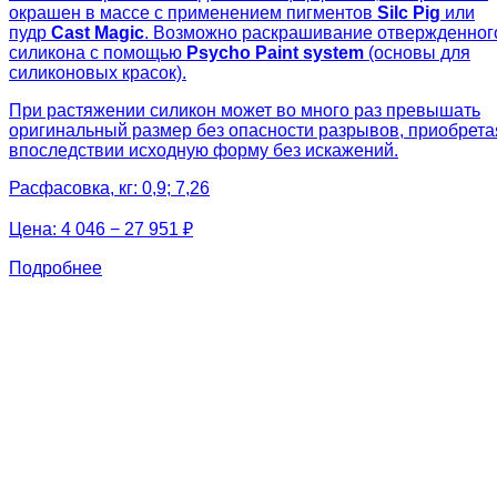
окрашен в массе с применением пигментов
Silc Pig
или
пудр
Cast Magic
. Возможно раскрашивание отвержденног
силикона с помощью
Psycho Paint system
(основы для
силиконовых красок).
При растяжении силикон может во много раз превышать
оригинальный размер без опасности разрывов, приобрета
впоследствии исходную форму без искажений.
Расфасовка, кг: 0,9; 7,26
Цена:
4 046 − 27 951 ₽
Подробнее