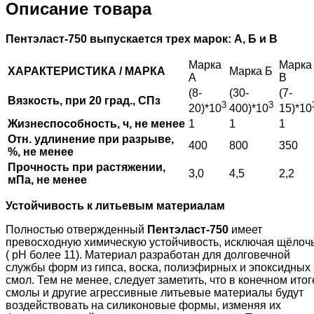
Описание товара
Пентэласт-750 выпускается трех марок: А, Б и В
Марка
Марка
ХАРАКТЕРИСТИКА / МАРКА
Марка Б
А
В
(8-
(30-
(7-
Вязкость, при 20 град., СПз
3
3
20)*10
400)*10
15)*10
Жизнеспособность, ч, не менее
1
1
1
Отн. удлинение при разрыве,
400
800
350
%, не менее
Прочность при растяжении,
3,0
4,5
2,2
мПа, не менее
Устойчивость к литьевым материалам
Полностью отвержденный
Пентэласт-750
имеет
превосходную химическую устойчивость, исключая щёлоч
( рН более 11). Материал разработан для долговечной
службы форм из гипса, воска, полиэфирных и эпоксидных
смол. Тем не менее, следует заметить, что в конечном итог
смолы и другие агрессивные литьевые материалы будут
воздействовать на силиконовые формы, изменяя их