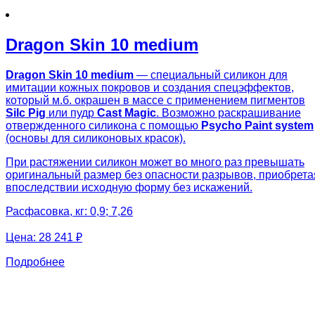
Dragon Skin 10 medium
Dragon Skin 10 medium
— специальный силикон для
имитации кожных покровов и создания спецэффектов,
который м.б. окрашен в массе с применением пигментов
Silc Pig
или пудр
Cast Magic
. Возможно раскрашивание
отвержденного силикона с помощью
Psycho Paint system
(основы для силиконовых красок).
При растяжении силикон может во много раз превышать
оригинальный размер без опасности разрывов, приобрета
впоследствии исходную форму без искажений.
Расфасовка, кг: 0,9; 7,26
Цена:
28 241 ₽
Подробнее