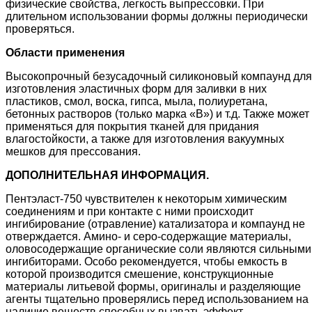
физические свойства, легкость выпрессовки. При
длительном использовании формы должны периодически
проверяться.
Области применения
Высокопрочный безусадочный силиконовый компаунд для
изготовления эластичных форм для заливки в них
пластиков, смол, воска, гипса, мыла, полиуретана,
бетонных растворов (только марка «В») и т.д. Также может
применяться для покрытия тканей для придания
влагостойкости, а также для изготовления вакуумных
мешков для прессования.
ДОПОЛНИТЕЛЬНАЯ ИНФОРМАЦИЯ.
Пентэласт-750 чувствителен к некоторым химическим
соединениям и при контакте с ними происходит
ингибирование (отравление) катализатора и компаунд не
отверждается. Амино- и серо-содержащие материалы,
оловосодержащие органические соли являются сильными
ингибиторами. Особо рекомендуется, чтобы емкость в
которой производится смешение, конструкционные
материалы литьевой формы, оригиналы и разделяющие
агенты тщательно проверялись перед использованием на
наличие веществ способных вызвать эффект