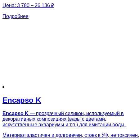
Цена:
3 780 − 26 136 ₽
Подробнее
Encapso K
Encapso K
— прозрачный силикон, используемый в
декоративных композициях (вазы с цветами,
искусственные аквариумы и т.п.) для имитации воды.
Материал эластичен и долговечен, стоек к УФ, не токсичен,